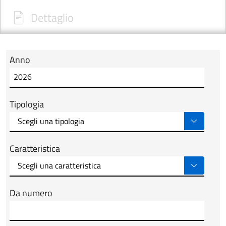
Dettaglio
Anno
Modulo tab_ricerca_form
Tipologia
Caratteristica
Da numero