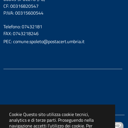
CF: 00316820547
P.IVA: 00315600544
Telefono: 07432181
FAX: 0743218246
PEC: comune.spoleto@postacert.umbria.it
Cookie
Questo sito utilizza cookie tecnici,
analytics e di terze parti. Proseguendo nella
navigazione accetti l'utilizzo dei cookie. Per
Powered by