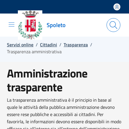
Salta e vai al contenuto
Salta e vai al footer
Spoleto
Servizi online
/
Cittadini
/
Trasparenza
/
Trasparenza amministrativa
Amministrazione
trasparente
La trasparenza amministrativa è il principio in base al
quale le attività della pubblica amministrazione devono
essere rese pubbliche e accessibili ai cittadini. Per
favorirla, le informazioni devono essere disponibili in modo
efficace sia all’interno sia all’esterno dell’amministrazione.