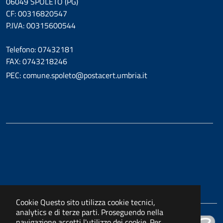
06049 SPOLETO (PG)
CF: 00316820547
P.IVA: 00315600544
Telefono: 07432181
FAX: 0743218246
PEC: comune.spoleto@postacert.umbria.it
Cookie
Questo sito utilizza cookie tecnici,
analytics e di terze parti. Proseguendo nella
navigazione accetti l'utilizzo dei cookie. Per
Powered by